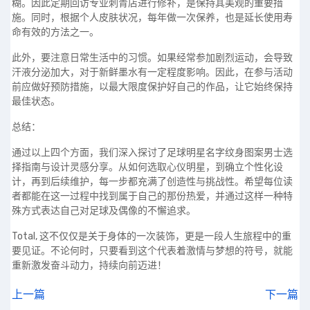
糊。因此定期回访专业刺青店进行修补，是保持其美观的重要措
施。同时，根据个人皮肤状况，每年做一次保养，也是延长使用寿
命有效的方法之一。
此外，要注意日常生活中的习惯。如果经常参加剧烈运动，会导致
汗液分泌加大，对于新鲜墨水有一定程度影响。因此，在参与活动
前应做好预防措施，以最大限度保护好自己的作品，让它始终保持
最佳状态。
总结：
通过以上四个方面，我们深入探讨了足球明星名字纹身图案男士选
择指南与设计灵感分享。从如何选取心仪明星，到确立个性化设
计，再到后续维护，每一步都充满了创造性与挑战性。希望每位读
者都能在这一过程中找到属于自己的那份热爱，并通过这样一种特
殊方式表达自己对足球及偶像的不懈追求。
Total, 这不仅仅是关于身体的一次装饰，更是一段人生旅程中的重
要见证。不论何时，只要看到这个代表着激情与梦想的符号，就能
重新激发奋斗动力，持续向前迈进！
上一篇
下一篇