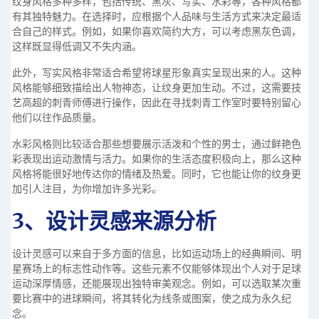
纹身风格多种多样，包括传统、黑灰、写实、水彩等，各种风格都
有其独特魅力。在选择时，应根据个人品味与生活方式来决定最适
合自己的样式。例如，如果你喜欢简约大方，可以考虑黑灰色调，
这样既显得低调又不失内涵。
此外，写实风格非常适合希望将球星形象真实呈现出来的人。这种
风格能够细致描绘出人物神态，让纹身更加生动。不过，这需要技
艺高超的刺青师傅进行操作，因此在寻找刺青工作室时要特别留心
他们以往作品质量。
水彩风格则比较适合那些想要展示活泼和个性的男士，通过鲜艳色
彩表现出运动激情与活力。如果你的生活态度积极向上，那么这种
风格将能很好地传达你的情绪及热爱。同时，它也能让你的纹身更
加引人注目，为你增加许多光彩。
3、设计灵感来源分析
设计灵感可以来自于多方面的信息，比如运动场上的经典瞬间、明
星赛场上的标志性动作等。这些元素不仅能够体现出个人对于足球
运动深厚情感，还能展现出独特审美观念。例如，可以选取某次重
要比赛中的进球瞬间，将其转化为线条或图案，使之成为永久纪
念。