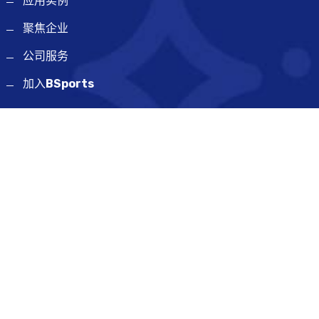
应用实例
聚焦企业
公司服务
加入
BSports
网站地图
SiteMap
联系方式
江苏省昆山市陆家镇合丰区开发区金阳路55号
17220443502
unsound@126.com