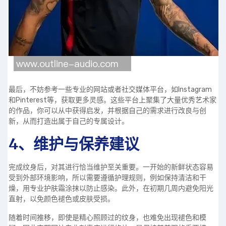
最后，不妨参考一些专业的网站或者社交媒体平台，如Instagram
和Pinterest等，获取更多灵感。这些平台上聚集了大量优秀艺术家
的作品，你可以从中获得启发，并根据自己的需求进行改良与创
新，从而打造出属于自己的专属设计。
4、维护与保养建议
完成纹身后，对其进行恰当维护至关重要。一开始的新鲜状态容易
受到外部环境影响，所以需要遵循护理规则，例如保持清洁和干
燥，用专业护肤霜涂抹以防止感染。此外，在初期几周内避免阳光
直射，以免颜色褪色或皮肤受损。
随着时间推移，即使是精心照顾过的纹身，也难免出现褪色和模