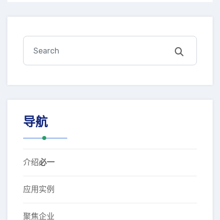
导航
介绍
必一
应用实例
聚焦企业