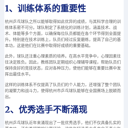
1、训练体系的重要性
杭州乒乓球队之所以能够取得如此优异的成绩，与其科学合理的训
练体系密不可分。球队制定了系统化的训练计划，涵盖技术、战
术、体能等多个方面，以确保每位队员都能在各个环节得到全面提
升。特别是在技术训练上，队员们经过反复磨练，提高了自己的基
本功，这是他们在比赛中取得好成绩的重要基础。
此外，球队还注重心理素质的培养。在高水平竞争中，心理因素往
往决定胜负。因此，教练团队定期组织心理辅导课程，帮助队员们
保持良好的竞技状态，应对各种压力，使他们能够在重要比赛中发
挥出最佳水平。
这样的训练体系不仅提高了队员们的个人能力，还增强了整个团队
的凝聚力和战斗力，使得杭州市乒乓球队能够在全国赛场上脱颖而
出。
2、优秀选手不断涌现
杭州乒乓球队近年来涌现出了一批优秀选手，他们不仅具备扎实的