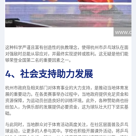
这种科学严谨且富有创造性的执教理念，使得杭州市乒乓球队在面
对强敌时总能从容应对，并最终实现逆转或胜利。这无疑是他们能
够荣登全国第二名的重要因素之一。
4、社会支持助力发展
杭州市政府及相关部门对体育事业的大力支持，是推动当地体育发
展的重要动力。在各类赛事举办过程中，当地政府提供充足资金和
资源保障，为运动员创造良好的训练环境。此外，各种赞助商也纷
纷加入，为俱乐部的发展提供必要资金，这为球队壮大打下坚实基
础。
与此同时，当地群众对于体育活动高度关注，在社区层面普及乒乓
球运动，让更多的人参与其中。学校也积极开展课外活动，将乒乓