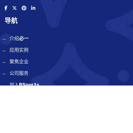
导航
介绍
必一
应用实例
聚焦企业
公司服务
加入
BSports
网站地图
SiteMap