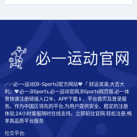
✅✅必一·运动(B-Sports)官方网站💖『 财运滚滚,大吉大
利』💖必一,BSports,必一运动官网,BSports网页版,必一体
育快速注册链接入口🎯、APP下载📱、平台首页及登录服
务。作为中国区领先的平台,为用户提供安全、稳定的注册
体验,24小时客服随时在线支持。立即前往官网,轻松注册,畅
享高品质平台服务
社交平台: