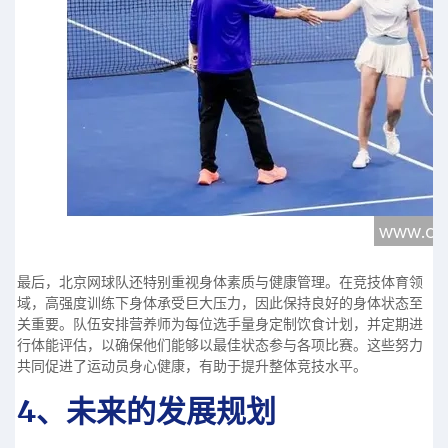
最后，北京网球队还特别重视身体素质与健康管理。在竞技体育领
域，高强度训练下身体承受巨大压力，因此保持良好的身体状态至
关重要。队伍安排营养师为每位选手量身定制饮食计划，并定期进
行体能评估，以确保他们能够以最佳状态参与各项比赛。这些努力
共同促进了运动员身心健康，有助于提升整体竞技水平。
4、未来的发展规划