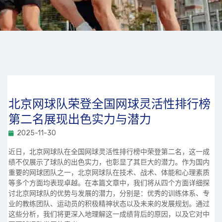
北京网球队荣登全国网球灵活性排行榜
第二名展现出色实力与潜力
2025-11-30
近日，北京网球队在全国网球灵活性排行榜中荣登第二名，这一成
绩不仅展示了球队的出色实力，也彰显了其巨大的潜力。作为国内
重要的网球团队之一，北京网球队在技术、战术、体能和心理素质
等多个方面均表现卓越。在本篇文章中，我们将从四个方面详细探
讨北京网球队的优势与发展的潜力，分别是：优秀的训练体系、专
业的教练团队、运动员的积极精神状态以及未来的发展规划。通过
这些分析，我们将更深入地理解这一成绩背后的原因，以及它对中