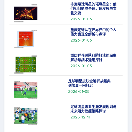
非洲足球明星的璀璨星空：他
们如何影响全球足球发展与文
化交流
2026-01-06
重庆足球队在世界杯中的个人
能力表现全解析与点评
2026-01-06
重庆乒乓球队盯防打法的深度
解析与战术运用探讨
2026-01-05
足球明星皮肤全解析从经典
到限量一网打尽
2026-01-05
足球明星职业生涯发展规划与
未来潜力挖掘策略探讨
2025-12-11