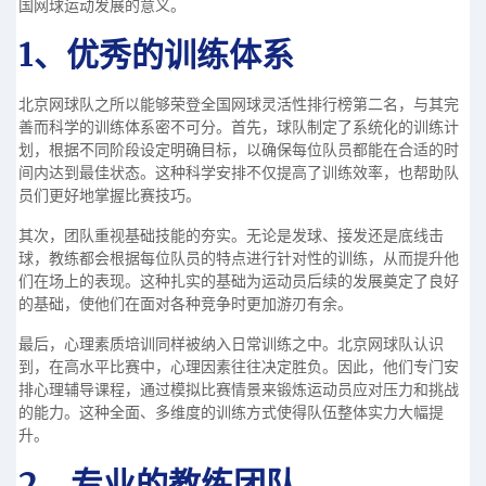
国网球运动发展的意义。
1、优秀的训练体系
北京网球队之所以能够荣登全国网球灵活性排行榜第二名，与其完
善而科学的训练体系密不可分。首先，球队制定了系统化的训练计
划，根据不同阶段设定明确目标，以确保每位队员都能在合适的时
间内达到最佳状态。这种科学安排不仅提高了训练效率，也帮助队
员们更好地掌握比赛技巧。
其次，团队重视基础技能的夯实。无论是发球、接发还是底线击
球，教练都会根据每位队员的特点进行针对性的训练，从而提升他
们在场上的表现。这种扎实的基础为运动员后续的发展奠定了良好
的基础，使他们在面对各种竞争时更加游刃有余。
最后，心理素质培训同样被纳入日常训练之中。北京网球队认识
到，在高水平比赛中，心理因素往往决定胜负。因此，他们专门安
排心理辅导课程，通过模拟比赛情景来锻炼运动员应对压力和挑战
的能力。这种全面、多维度的训练方式使得队伍整体实力大幅提
升。
2、专业的教练团队