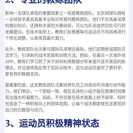
影响一支球队表现的重要因素之一就是教练团队。北京网球队拥有
一支经验丰富且具备专业知识背景的教练团队。他们不仅具备深厚
的理论知识，还拥有丰富的大赛经验，可以为队员提供切实可行的
发展建议。在技术指导上，教练们会根据每位运动员不同风格进行
个性化调整，以发挥其最大潜力。
此外，教练团队也注重与国际先进理念接轨。他们定期参加国际交
流学习，引进新的战术思路和训练方法。例如，在最近一次海外培
训中，教练们学习到了关于如何利用数据分析来提升选手表现的新
理念，并迅速将其应用于实际训练中，这为运动员提供了更科学、
更有效的数据支持。
最重要的是，这支教练团队注重培养队员之间良好的沟通与协作能
力。他们明白，一个团结一致、相互支持的小组才能在困难时刻展
现出强大的凝聚力。因此，不仅仅是在技术层面上给予指导，同时
也营造了一种积极向上的团体氛围，让每个成员都能够在这里找到
自己的归属感与动力。
3、运动员积极精神状态