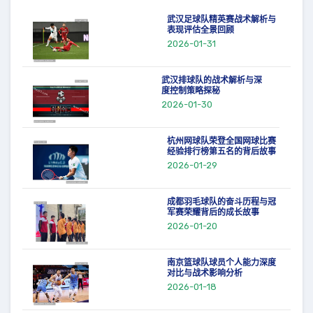
武汉足球队精英赛战术解析与
表现评估全景回顾
2026-01-31
武汉排球队的战术解析与深
度控制策略探秘
2026-01-30
杭州网球队荣登全国网球比赛
经验排行榜第五名的背后故事
2026-01-29
成都羽毛球队的奋斗历程与冠
军赛荣耀背后的成长故事
2026-01-20
南京篮球队球员个人能力深度
对比与战术影响分析
2026-01-18