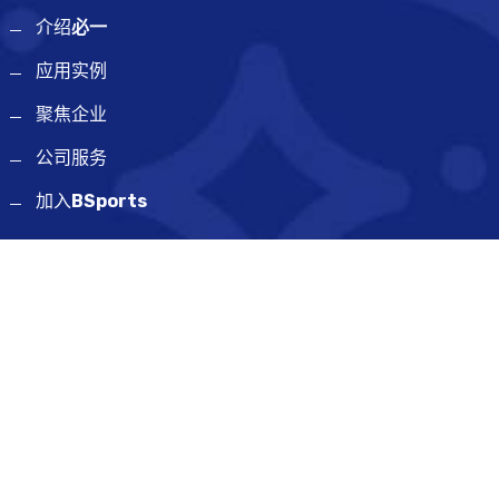
介绍
必一
应用实例
聚焦企业
公司服务
加入
BSports
网站地图
SiteMap
联系方式
江苏省昆山市陆家镇合丰区开发区金阳路55号