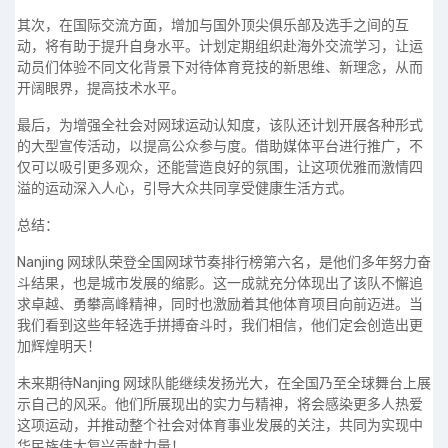
其次，在国际交流方面，增加与国外顶尖俱乐部及选手之间的互
动，将有助于提升自身水平。计划定期组织赴海外交流学习，让运
动员们体验不同文化背景下对待体育竞技的新思维、新理念，从而
开阔眼界，提高技术水平。
最后，为增强全社会对网球运动认知度，该队还计划开展各种形式
的大型宣传活动，以提高公众参与度。借助媒体平台进行推广，不
仅可以吸引更多观众，还能营造良好的氛围，让这项优雅而激情四
溢的运动深入人心，引导大众共同享受健康生活方式。
总结：
Nanjing 网球队荣登全国网球节奏排行榜第六名，是他们多年努力奋
斗结果，也是城市发展的缩影。这一成就充分体现出了该队不懈追
求卓越、勇攀高峰精神，同时也激励着其他体育项目向前迈进。当
我们看到这些年轻选手拼搏奋斗时，我们相信，他们定会创造出更
加辉煌明天！
未来期待Nanjing 网球队能继续发扬光大，在全国乃至全球舞台上展
示自己的风采。他们所展现出的实力与精神，将会感染更多人热爱
这项运动，并推动整个社会对体育事业发展的关注，共同为实现中
华民族伟大复兴贡献力量！