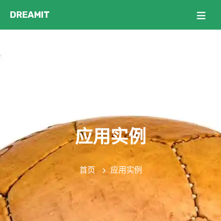
应用实例
首页
应用实例