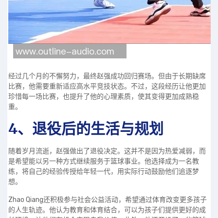
经过几个月的不懈努力，最终赵强成功回归赛场。但由于长期缺席
比赛，他需要重新适应高水平竞技状态。不过，这段经历让他更加
珍惜每一场比赛，也提升了他的心理素质，使其变得更加成熟稳
重。
4、退役后的生活与规划
随着岁月流逝，赵强做出了退役决定。这并不是因为热爱减弱，而
是希望能以另一种方式继续服务于篮球事业。他选择成为一名教
练，将自己的经验传授给年轻一代，用实际行动鼓励他们追逐梦
想。
Zhao Qiang还积极参与社会公益活动，希望通过体育改变更多孩子
的人生轨迹。他认为教育和体育结合，可以为孩子们提供更好的成