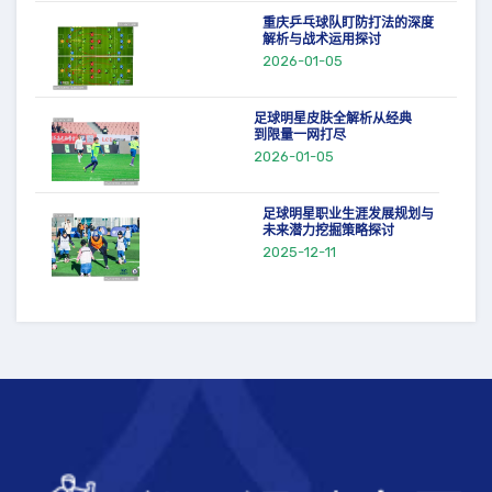
重庆乒乓球队盯防打法的深度
解析与战术运用探讨
2026-01-05
足球明星皮肤全解析从经典
到限量一网打尽
2026-01-05
足球明星职业生涯发展规划与
未来潜力挖掘策略探讨
2025-12-11