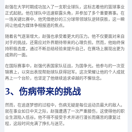
赵强在大学时期成功加入了一支职业球队，这标志着他的篮球事业
正式起航。他在球队中迅速崭露头角，并参加了多个重要赛事。在
一场关键比赛中，他凭借绝妙的三分球带领球队逆转获胜，这一瞬
间让他成为媒体争相报道的焦点。
随着名气逐渐增大，赵强也承受着更大的压力。他不仅要面对来自
对手的挑战，还需应对外界期待带来的心理负担。然而，他始终保
持积极态度，通过不断总结经验来提升自己，在赛场上展现出更为
成熟的一面。
在国际赛事中，赵强代表国家队征战，为国争光。他参与的一次亚
锦赛上，以突出表现帮助球队获得冠军。这次荣耀让他的个人成就
再上一个台阶，也坚定了他继续追求卓越的不懈信念。
3、伤病带来的挑战
然而，在追逐梦想的过程中，伤病无疑是每位运动员最大的敌人。
就在事业如日中天之际，赵强遭遇了一次严重膝伤，这使得他的职
业生涯陷入低谷。他不得不接受手术并进行漫长而痛苦的康复过
程，这段时间充满了挣扎与迷茫。